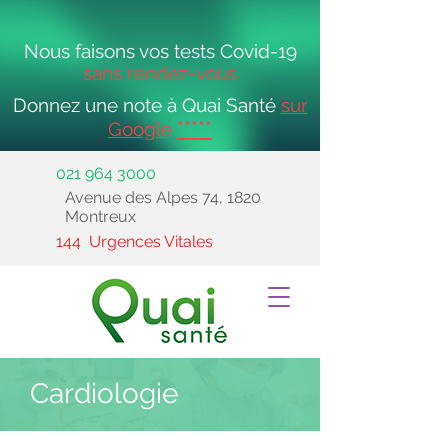
Nous faisons vos tests Covid-19
sans rendez-vous
Donnez une note à Quai Santé
sur
*****
Google
021 964 3000
Avenue des Alpes 74, 1820
Montreux
144 Urgences Vitales
Cardiologie